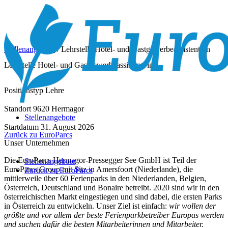
Stellenangebote
/
Lehrstelle Hotel- und Gastgewerbeassistent*in
Lehrstelle Hotel- und Gastgewerbeassistent*in
Positionstyp
Lehre
Standort
9620 Hermagor
Stellenangebote
Startdatum
31. August 2026
Zurück zu EuroParcs
Unser Unternehmen
Die EuroParcs Hermagor-Pressegger See GmbH ist Teil der
Stellenangebote
EuroParcs Group mit Sitz in Amersfoort (Niederlande), die
Zurück zu EuroParcs
mittlerweile über 60 Ferienparks in den Niederlanden, Belgien,
Österreich, Deutschland und Bonaire betreibt. 2020 sind wir in den
österreichischen Markt eingestiegen und sind dabei, die ersten Parks
in Österreich zu entwickeln. Unser Ziel ist einfach:
wir wollen der
größte und vor allem der beste Ferienparkbetreiber Europas werden
und suchen dafür die besten Mitarbeiterinnen und Mitarbeiter.