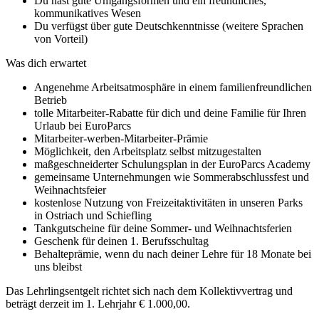
Du hast gute Umgangsformen und ein freundliches,
kommunikatives Wesen
Du verfügst über gute Deutschkenntnisse (weitere Sprachen
von Vorteil)
Was dich erwartet
Angenehme Arbeitsatmosphäre in einem familienfreundlichen
Betrieb
tolle Mitarbeiter-Rabatte für dich und deine Familie für Ihren
Urlaub bei EuroParcs
Mitarbeiter-werben-Mitarbeiter-Prämie
Möglichkeit, den Arbeitsplatz selbst mitzugestalten
maßgeschneiderter Schulungsplan in der EuroParcs Academy
gemeinsame Unternehmungen wie Sommerabschlussfest und
Weihnachtsfeier
kostenlose Nutzung von Freizeitaktivitäten in unseren Parks
in Ostriach und Schiefling
Tankgutscheine für deine Sommer- und Weihnachtsferien
Geschenk für deinen 1. Berufsschultag
Behalteprämie, wenn du nach deiner Lehre für 18 Monate bei
uns bleibst
Das Lehrlingsentgelt richtet sich nach dem Kollektivvertrag und
beträgt derzeit im 1. Lehrjahr € 1.000,00.